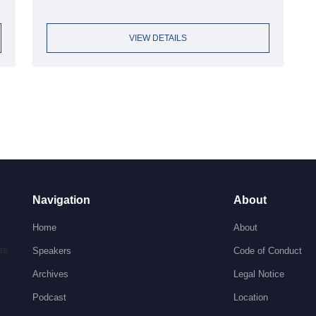
VIEW DETAILS
Navigation
About
Home
About
,
ss
Speakers
Code of Conduct
Archives
Legal Notice
Podcast
Location