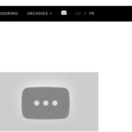
NSORING
ARCHIVES
EN
/
FR