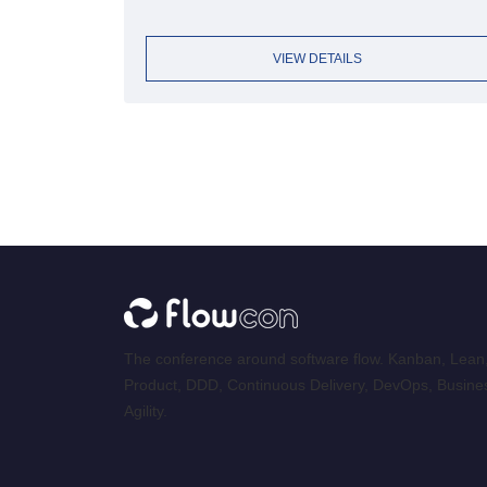
VIEW DETAILS
The conference around software flow. Kanban, Lean
Product, DDD, Continuous Delivery, DevOps, Busine
Agility.